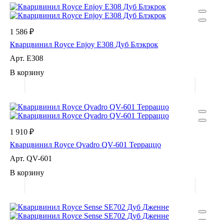
1 586 ₽
Кварцвинил Royce Enjoy Е308 Дуб Блэкрок
Арт.
Е308
В корзину
1 910 ₽
Кварцвинил Royce Qvadro QV-601 Терраццо
Арт.
QV-601
В корзину