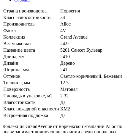
Страна производства
Норвегия
Класс износостойкости
34
Производитель
Alloc
Фаска
4V
Коллекция
Grand Avenue
Вес упаковки
24.9
Название цвета
5201 Сансет Бульвар
Длина, мм
2410
Дизайн
Дерево
Ширина, мм
241
Оттенок
Светло-коричневый, Бежевый
Толщина, мм
12.3
Поверхность
Матовая
Площадь в упаковке, м2
2.32
Влагостойкость
Да
Класс пожарной опасности
КМ2
Встроенная подложка
Да
Коллекция GrandAvenue от норвежской компании Alloc по
праву занимает лидирующие позиции среди напольных